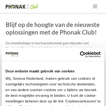
Menu
Blijf op de hoogte van de nieuwste
oplossingen met de Phonak Club!
De ontwikkelingen in hoortoesteltechniek gaan bijzonder snel.
Hoortoestellen worden steeds beter, maar ook nieuwe accessoires
maken mogelijk wat voorheen ondenkbaar was. Uiteraard blijft de
aanpassing van een hoortoestel een zeer persoonlijke aangelegenheid
en kunnen resultaten per individu verschillen. Maar zeker is dat de
techniek in hoog tempo sterk verbetert en daarmee in toenemende
Deze website maakt gebruik van cookies
mate een oplossing naar tevredenheid geeft.
Wij, Sonova Nederland, maken gebruik van cookies of
soortgelijke technologieën voor technische doeleinden,
De Phonak Club is een gratis lidmaatschap zonder enige verplichting
waarbij u periodiek via een digitale nieuwsbrief geïnformeerd wordt
en van andere soorten cookies om u tijdens uw bezoek
over de nieuwste technieken en producten. Zo bent u altijd als eerste
de best mogelijke ervaring te bieden. U kunt de cookie-
op de hoogte!
instellingen beheren door op de link ‘Cookievoorkeuren’ te