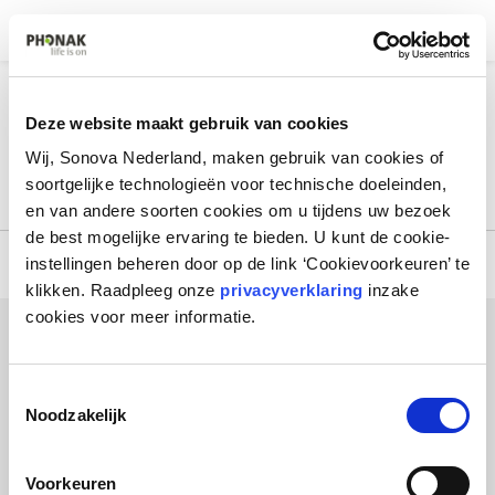
Menu
Privacyverklaring
Deze website maakt gebruik van cookies
Wij, Sonova Nederland, maken gebruik van cookies of
Bekijk
hier
de volledige privacyverklaring.
soortgelijke technologieën voor technische doeleinden,
en van andere soorten cookies om u tijdens uw bezoek
de best mogelijke ervaring te bieden. U kunt de cookie-
instellingen beheren door op de link ‘Cookievoorkeuren’ te
Home
Privacy
klikken. Raadpleeg onze
privacyverklaring
inzake
cookies voor meer informatie.
Phonak Club
T
Laanakkerweg 4
Noodzakelijk
4131 PA Vianen
o
e
info@phonakclub.nl
s
Voorkeuren